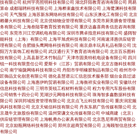
技有限公司
杭州宇亮照明科技有限公司
湖北阡陌教育咨询有限公司
周易
算命
成都瑞聘科技有限公司
上海桦束鑫技术有限公司
上海鹭渊科技有限
公司
天气预报
上海苏新东网络科技有限公司
山东沃澳化工有限公司
北京
赖馨火科技有限公司
北京优锦物业管理有限公司
东莞市厨美膳食管理服
务有限公司
上海叁陆零教育投资有限公司
重庆达鑫喜商务信息咨询有限
公司
东莞市川江空调机电有限公司
深圳市腾卓指意科技有限公司
盛阔智
能科技（上海）有限公司
上海平旭虎科技有限公司
河南速泽惠供应链管
理有限公司
合肥猫头鹰网络科技有限公司
南京鼎丰玩具礼品有限公司
沈
阳万方装饰工程有限公司
武汉通行天下教育咨询有限公司
北京百乐图科
技有限公司
上高县新艺木竹制品厂
天津市固美特机电设备有限公司
四川
锐一科技有限责任公司
爱斯卡（江苏）贸易有限公司
北京古微科技有限
公司
南宁瑜陇网络科技有限公司
丹阳市学明橡胶制品有限公司
梧州市中
匠御品文化创意有限公司
德化县慧谱云汇信息技术服务部
烟台金昌过滤
设备有限公司
上海惠伊昀贸易有限公司
上海衡祥实业有限公司
安徽玖付
信息科技有限公司
三明市英锐工程材料有限公司
程力专用汽车股份有限
公司销售十四分公司
芜湖沙元网络科技有限公司
珠海智多鑫数据科技有
限公司
深圳邦域投资管理有限公司
北京点飞云科技有限公司
重庆润宏频
风科技有限公司
北京天铭信科技有限公司
丹东东易广告传媒有限公司
北
京晟牛文旅股份有限公司
温州荣谦文化传媒有限公司
中城商建（北京）
供应链管理有限公司
上海帆弗办公家具有限公司
北京恳尼蒂商贸有限公
司
北京励瓶网络科技有限公司
郑州京超商贸有限公司
上海顾智信息技术
有限公司